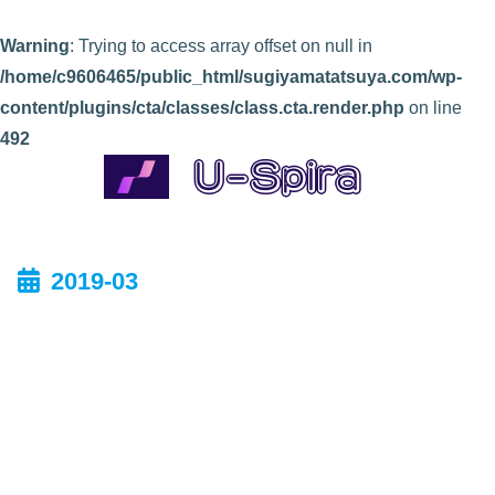
Warning
: Trying to access array offset on null in
/home/c9606465/public_html/sugiyamatatsuya.com/wp-
content/plugins/cta/classes/class.cta.render.php
on line
492
2019-03