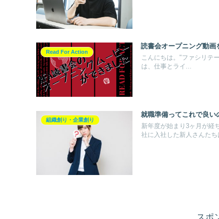
読書会オープニング動画
Read For Action
こんにちは。"ファシリテーシ
は、仕事とライ...
就職準備ってこれで良い
組織創り・企業創り
新年度が始まり3ヶ月が経
社に入社した新人さんたちは
スポ