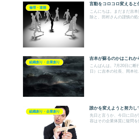
言動をコロコロ変えると
倫理・道徳
こんにちは。まだまだ吉本
除と、田村さんの謹慎の処分
吉本が蘇るのかはこれか
組織創り・企業創り
こんばんは。7月20日に断
日）に吉本の社長、岡本社..
誰かを変えようと努力し
組織創り・企業創り
先日と言うか、今日に日が
容はその企業体質に疑問を投