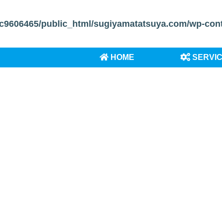
c9606465/public_html/sugiyamatatsuya.com/wp-conten
HOME
SERVI