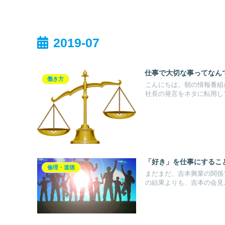
2019-07
仕事で大切な事ってなん
働き方
こんにちは。朝の情報番組
社長の発言をネタに転用して
「好き」を仕事にするこ
倫理・道徳
まだまだ、吉本興業の関係
の結果よりも、吉本の会見ニ