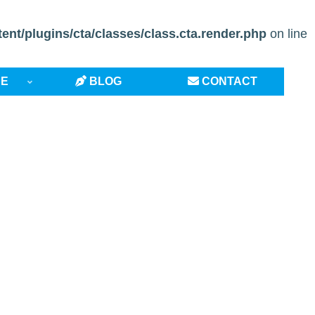
t/plugins/cta/classes/class.cta.render.php
on line
CE
BLOG
CONTACT