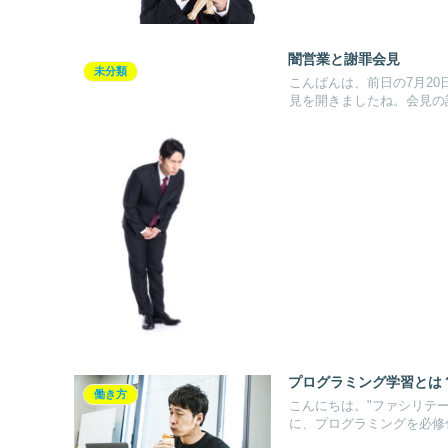
闇営業と謝罪会見
未分類
こんばんは、前日の7月2
見を開きましたね。会見の記
プログラミング学習とは
働き方
こんにちは。"ファシリテ
に、プログラミングを必修化