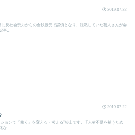
2019.07.22
0日に反社会勢力からの金銭授受で謹慎となり、沈黙していた芸人さんが会
事...
2019.07.22
？
ーションで「働く」を変える・考える"杉山です。IT人材不足を補うため
な...