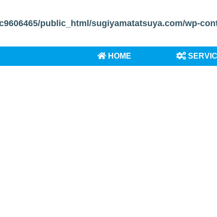
c9606465/public_html/sugiyamatatsuya.com/wp-conten
HOME
SERVI