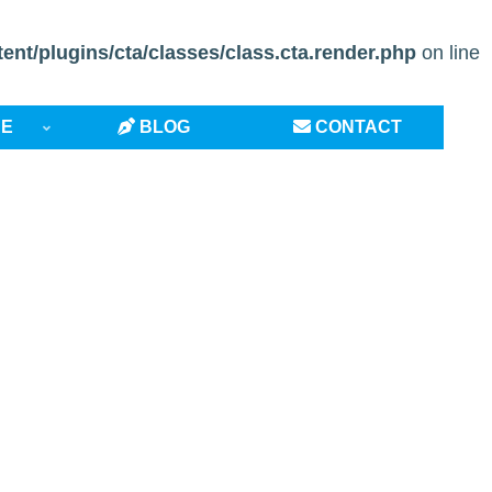
t/plugins/cta/classes/class.cta.render.php
on line
CE
BLOG
CONTACT