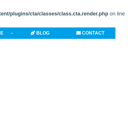
t/plugins/cta/classes/class.cta.render.php
on line
CE
BLOG
CONTACT