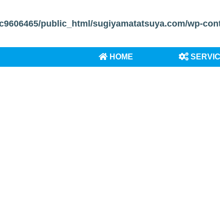
c9606465/public_html/sugiyamatatsuya.com/wp-conten
HOME
SERVI