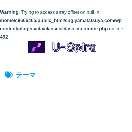
Warning
: Trying to access array offset on null in
/home/c9606465/public_html/sugiyamatatsuya.com/wp-
content/plugins/cta/classes/class.cta.render.php
on line
492
テーマ