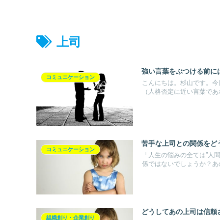
上司
強い言葉をぶつける前に
コミュニケーション
こんにちは。杉山です。今
（人格否定に近い言葉であれ
苦手な上司との関係をど
コミュニケーション
「人生の悩みの全ては”人
係ではないでしょうか？あの
どうしてあの上司は信頼
組織創り・企業創り