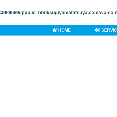
c9606465/public_html/sugiyamatatsuya.com/wp-conten
HOME
SERVI