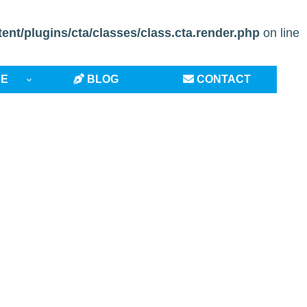
t/plugins/cta/classes/class.cta.render.php
on line
CE
BLOG
CONTACT