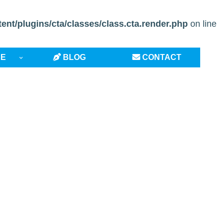
t/plugins/cta/classes/class.cta.render.php
on line
CE
BLOG
CONTACT