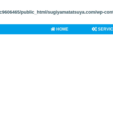
c9606465/public_html/sugiyamatatsuya.com/wp-conten
HOME
SERVI