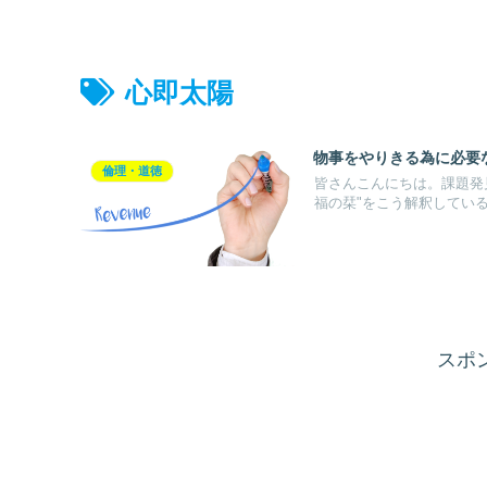
心即太陽
物事をやりきる為に必要
倫理・道徳
皆さんこんにちは。課題発
福の栞"をこう解釈しているよ
スポ