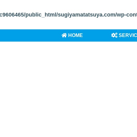
c9606465/public_html/sugiyamatatsuya.com/wp-conten
HOME
SERVI