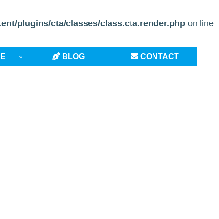
t/plugins/cta/classes/class.cta.render.php
on line
CE
BLOG
CONTACT