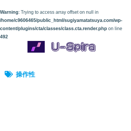
Warning
: Trying to access array offset on null in
/home/c9606465/public_html/sugiyamatatsuya.com/wp-
content/plugins/cta/classes/class.cta.render.php
on line
492
操作性