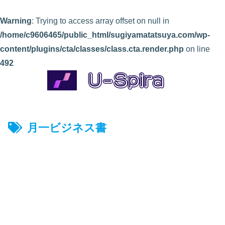
Warning
: Trying to access array offset on null in
/home/c9606465/public_html/sugiyamatatsuya.com/wp-
content/plugins/cta/classes/class.cta.render.php
on line
492
月一ビジネス書