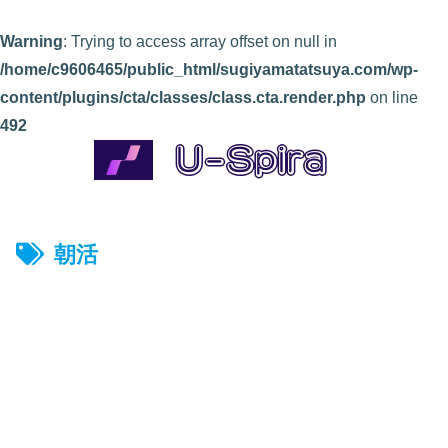
Warning
: Trying to access array offset on null in
/home/c9606465/public_html/sugiyamatatsuya.com/wp-
content/plugins/cta/classes/class.cta.render.php
on line
492
朝活