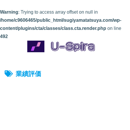
Warning
: Trying to access array offset on null in
/home/c9606465/public_html/sugiyamatatsuya.com/wp-
content/plugins/cta/classes/class.cta.render.php
on line
492
業績評価