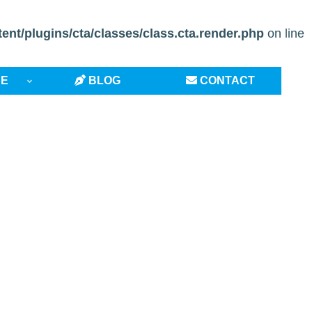
t/plugins/cta/classes/class.cta.render.php
on line
CE
BLOG
CONTACT