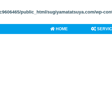
c9606465/public_html/sugiyamatatsuya.com/wp-conten
HOME
SERVI