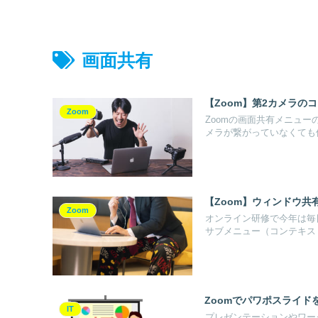
画面共有
【Zoom】第2カメラの
Zoom
Zoomの画面共有メニュ
メラが繋がっていなくても使.
【Zoom】ウィンドウ共
Zoom
オンライン研修で今年は毎
サブメニュー（コンテキスト
Zoomでパワポスライド
IT
プレゼンテーションやワー