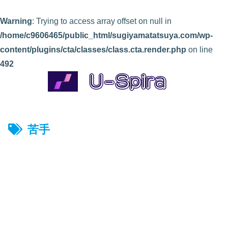
Warning
: Trying to access array offset on null in
/home/c9606465/public_html/sugiyamatatsuya.com/wp-
content/plugins/cta/classes/class.cta.render.php
on line
492
苦手