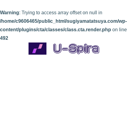
Warning
: Trying to access array offset on null in
/home/c9606465/public_html/sugiyamatatsuya.com/wp-
content/plugins/cta/classes/class.cta.render.php
on line
492