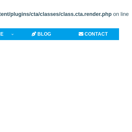
t/plugins/cta/classes/class.cta.render.php
on line
CE
BLOG
CONTACT