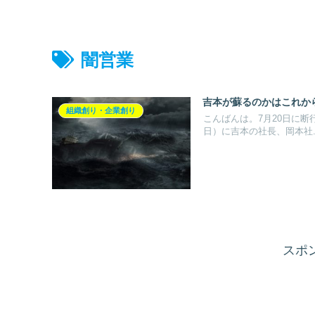
闇営業
吉本が蘇るのかはこれか
組織創り・企業創り
こんばんは。7月20日に断
日）に吉本の社長、岡本社..
スポ