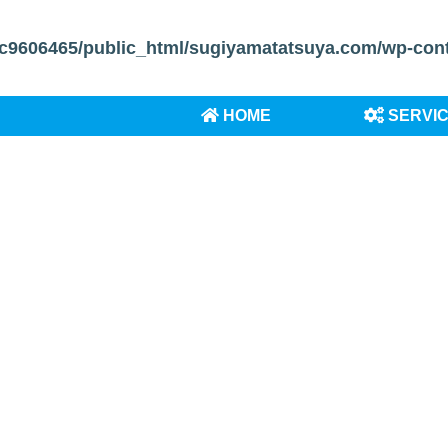
c9606465/public_html/sugiyamatatsuya.com/wp-conten
HOME
SERVI