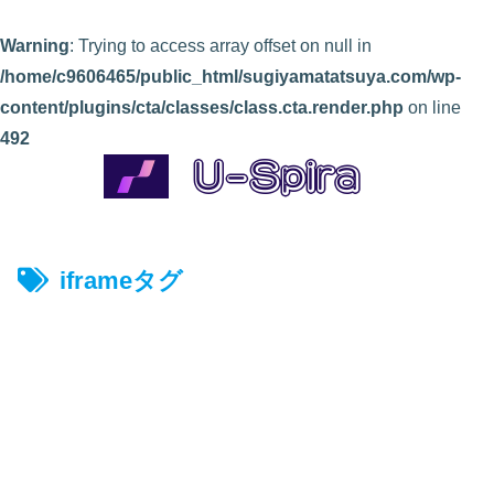
Warning
: Trying to access array offset on null in
/home/c9606465/public_html/sugiyamatatsuya.com/wp-
content/plugins/cta/classes/class.cta.render.php
on line
492
iframeタグ