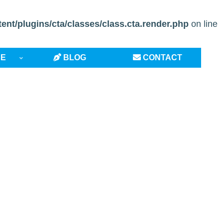
t/plugins/cta/classes/class.cta.render.php
on line
CE
BLOG
CONTACT