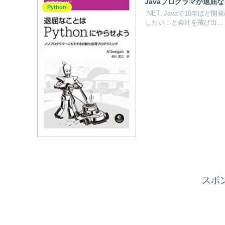
Javaプログラマが退屈な
Python
.NET､Javaで10年
したい！と会社を飛び出...
スポ