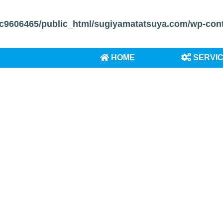
c9606465/public_html/sugiyamatatsuya.com/wp-conten
HOME
SERVI