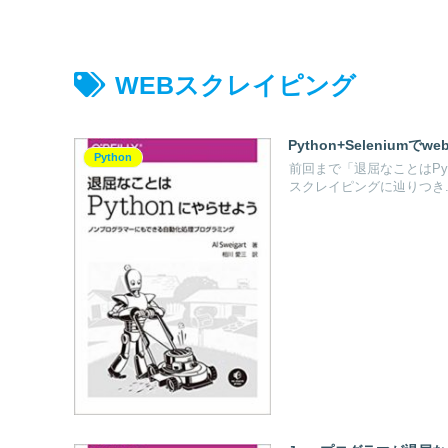
WEBスクレイピング
Python+Seleniumで
Python
前回まで「退屈なことはPy
スクレイピングに辿りつき..