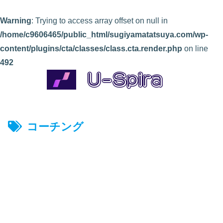
Warning
: Trying to access array offset on null in
/home/c9606465/public_html/sugiyamatatsuya.com/wp-
content/plugins/cta/classes/class.cta.render.php
on line
492
コーチング