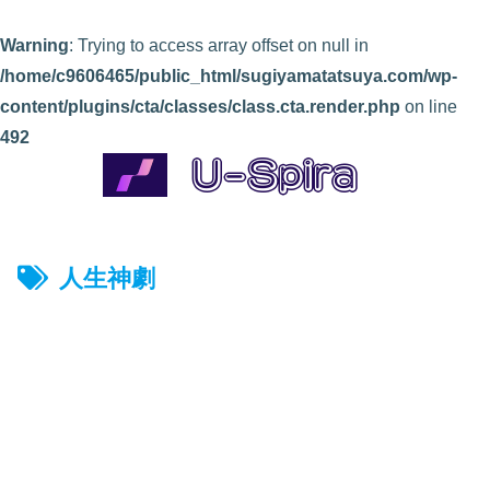
Warning
: Trying to access array offset on null in
/home/c9606465/public_html/sugiyamatatsuya.com/wp-
content/plugins/cta/classes/class.cta.render.php
on line
492
人生神劇