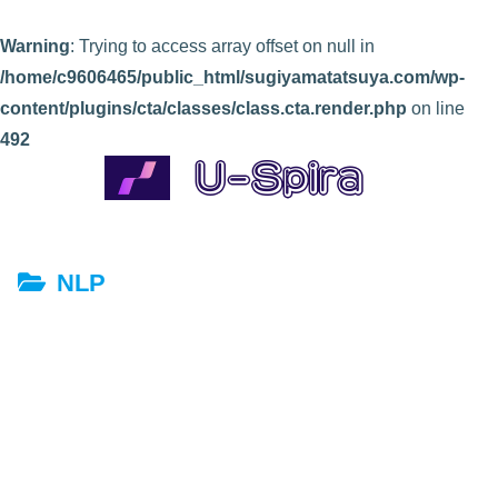
Warning
: Trying to access array offset on null in
/home/c9606465/public_html/sugiyamatatsuya.com/wp-
content/plugins/cta/classes/class.cta.render.php
on line
492
NLP