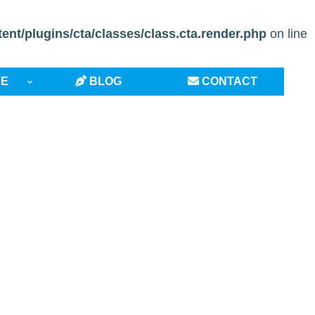
t/plugins/cta/classes/class.cta.render.php
on line
CE
BLOG
CONTACT