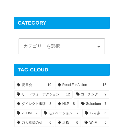
CATEGORY
TAG-CLOUD
読書会
19
Read For Action
15
リードフォーアクション
12
コーチング
9
ダイレクト出版
8
NLP
8
Selenium
7
ZOOM
7
モチベーション
7
17ヶ条
6
万人幸福の栞
6
浜松
6
Wi-Fi
5