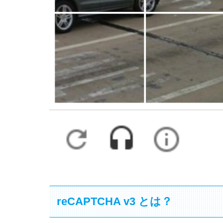
reCAPTCHA v3 とは？