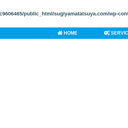
c9606465/public_html/sugiyamatatsuya.com/wp-conten
HOME
SERVI