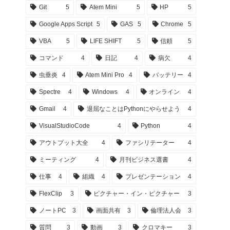
Git
5
Atem Mini
5
HP
5
Google Apps Script
5
GAS
5
Chrome
5
VBA
5
LIFE SHIFT
5
信頼
5
コマンド
4
日記
4
病欠
4
虫垂炎
4
Atem Mini Pro
4
バッテリー
4
Spectre
4
Windows
4
オンライン
4
Gmail
4
退屈なことはPythonにやらせよう
4
VisualStudioCode
4
Python
4
アウトプット大全
4
ファシリテーター
4
ミーティング
4
月刊ビジネス選書
4
仕事
4
組織
4
プレゼンテーション
4
FlexClip
3
ピクチャー・イン・ピクチャー
3
ノートPC
3
画面共有
3
倫理法人会
3
質問
3
動画
3
クロマキー
3