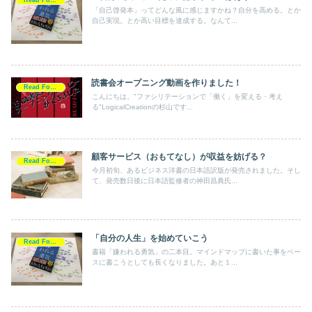
「自己啓発本」ってどんな風に感じますかね？自分を高める。とか
自己実現。とか高い目標を達成する。なんて...
読書会オープニング動画を作りました！
Read For Action
こんにちは。"ファシリテーションで「働く」を変える・考え
る"LogicalCreationの杉山です...
顧客サービス（おもてなし）が収益を妨げる？
Read For Action
今月初旬、あるビジネス洋書の日本語訳版が発売されました。そし
て、発売数日後に日本語監修者の神田昌典氏...
「自分の人生」を始めていこう
Read For Action
書籍「嫌われる勇気」の二本目。マインドマップに書いた事をベー
スに書こうとしても長くなりました。あと１...