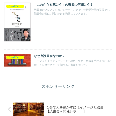
「これからを稼ごう」の著者に何聞こう？
Read For Action
数日前のプロアクションミーティングででた行動計画の実践です。
読書会の前に、問いかけを発信していきます...
なぜ今読書会なのか？
Read For Action
リーディングファシリテーターの杉山です。情報を手に入れたけれ
ば、インターネットで調べる。書籍を買った...
スポンサーリンク
１分で人を動かすにはイメージと結論
【読書会－開催レポート】