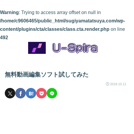
Warning
: Trying to access array offset on null in
/home/c9606465/public_html/sugiyamatatsuya.com/wp-
content/plugins/cta/classes/class.cta.render.php
on line
492
無料動画編集ソフト試してみた
2018.10.11