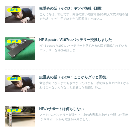
虫垂炎の話（その3：キツイ術後○日間）
未分類
こんにちは。杉山です。内容の濃い発症5日目を終えて次の朝を迎
えた訳ですが、手術終えたら即回復！とはい...
HP Spectre V107tu バッテリー交換しました
未分類
HP Spectre V107tu バッテリーを見てみるの回で搭載されている
バッテリーを目視確認しま...
虫垂炎の話（その4：ここからグッと回復）
未分類
緊急手術になるまでもきつかったけども、手術後も直ぐに良くなる
わけじゃないんだな…と痛感した4日間。昨...
HPのサポートは何もしない
未分類
ノートPC バッテリー膨張か!? 上の内容書き上げて公開した直後
にHPサポートから電話が入りました。...