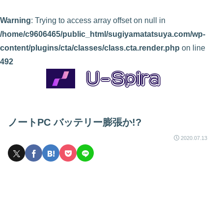
Warning
: Trying to access array offset on null in
/home/c9606465/public_html/sugiyamatatsuya.com/wp-
content/plugins/cta/classes/class.cta.render.php
on line
492
ノートPC バッテリー膨張か!?
2020.07.13