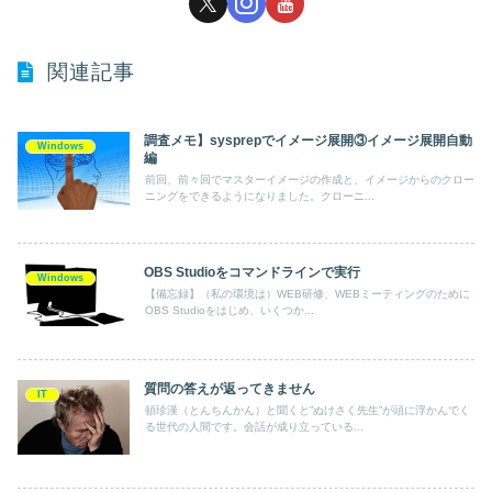
関連記事
調査メモ】sysprepでイメージ展開③イメージ展開自動
Windows
編
前回、前々回でマスターイメージの作成と、イメージからのクロー
ニングをできるようになりました。クローニ...
OBS Studioをコマンドラインで実行
Windows
【備忘録】（私の環境は）WEB研修、WEBミーティングのために
OBS Studioをはじめ、いくつか...
質問の答えが返ってきません
IT
頓珍漢（とんちんかん）と聞くと”ぬけさく先生”が頭に浮かんでく
る世代の人間です。会話が成り立っている...