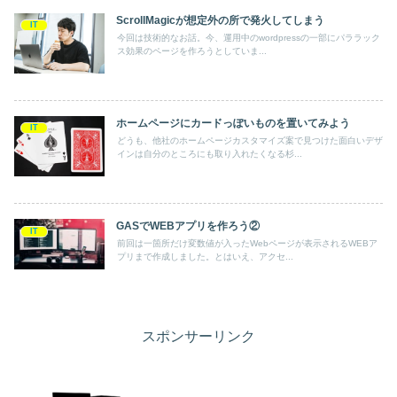
ScrollMagicが想定外の所で発火してしまう
IT
今回は技術的なお話。今、運用中のwordpressの一部にパララック
ス効果のページを作ろうとしていま...
ホームページにカードっぽいものを置いてみよう
IT
どうも、他社のホームページカスタマイズ案で見つけた面白いデザ
インは自分のところにも取り入れたくなる杉...
GASでWEBアプリを作ろう②
IT
前回は一箇所だけ変数値が入ったWebページが表示されるWEBア
プリまで作成しました。とはいえ、アクセ...
スポンサーリンク