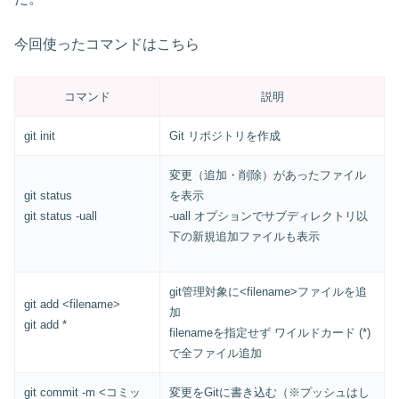
今回使ったコマンドはこちら
コマンド
説明
git init
Git リポジトリを作成
変更（追加・削除）があったファイル
git status
を表示
git status -uall
-uall オプションでサブディレクトリ以
下の新規追加ファイルも表示
git管理対象に<filename>ファイルを追
git add <filename>
加
git add *
filenameを指定せず ワイルドカード (*)
で全ファイル追加
git commit -m <コミッ
変更をGitに書き込む（※プッシュはし