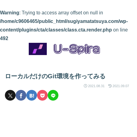
Warning
: Trying to access array offset on null in
/home/c9606465/public_html/sugiyamatatsuya.com/wp-
content/plugins/cta/classes/class.cta.render.php
on line
492
ローカルだけのGit環境を作ってみる
2021.08.31
2021.09.07