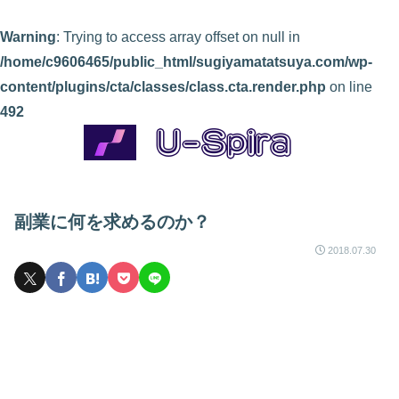
Warning
: Trying to access array offset on null in
/home/c9606465/public_html/sugiyamatatsuya.com/wp-
content/plugins/cta/classes/class.cta.render.php
on line
492
副業に何を求めるのか？
2018.07.30