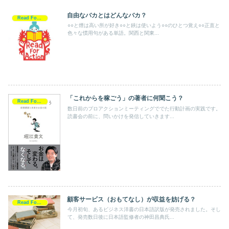
自由なバカとはどんなバカ？
Read For Action
○○と煙は高い所が好き○○と鋏は使いよう○○のひとつ覚え○○正直と
色々な慣用句がある単語。関西と関東...
「これからを稼ごう」の著者に何聞こう？
Read For Action
数日前のプロアクションミーティングででた行動計画の実践です。
読書会の前に、問いかけを発信していきます...
顧客サービス（おもてなし）が収益を妨げる？
Read For Action
今月初旬、あるビジネス洋書の日本語訳版が発売されました。そし
て、発売数日後に日本語監修者の神田昌典氏...