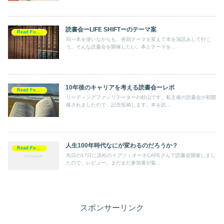
読書会ーLIFE SHIFTーのテーマ案
Read For Action
同一本を使いながらも、各回テーマを変えて本を深読みして行こ
う。そんな読書会を開催したい。本とテーマを...
10年後のキャリアを考える読書会ーレポ
Read For Action
リーディングファシリテーターの杉山です。私主催の読書会が初開
催されましたので、記念投稿します。本を読...
人生100年時代なにが変わるのだろうか？
Read For Action
先日の17日に浜松のイグツィオーネCAFEさんで読書会開催しまし
たので、レビュー。まだまだ参加者が集...
スポンサーリンク