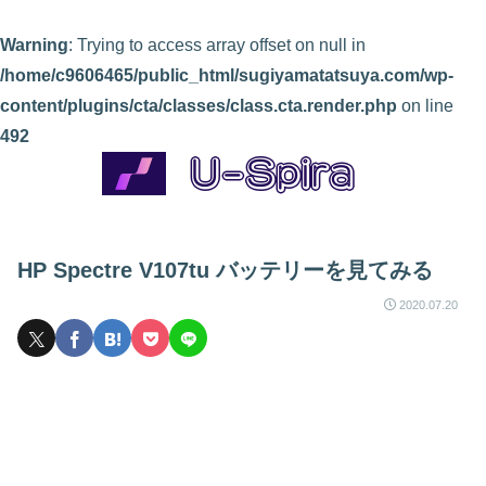
Warning
: Trying to access array offset on null in
/home/c9606465/public_html/sugiyamatatsuya.com/wp-
content/plugins/cta/classes/class.cta.render.php
on line
492
HP Spectre V107tu バッテリーを見てみる
2020.07.20