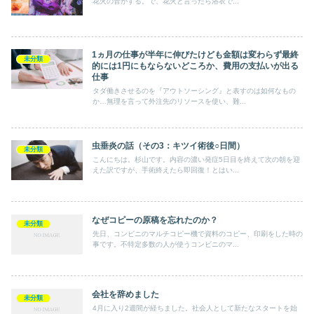
花火の音がする。で、花火と言ったら浴衣で...
1ヵ月の仕事が半年に伸びたけども金額は変わらず最終
未分類
的には1円にもならないどころか、費用の支払いが出る
仕事
タダ働きさせるのを『アウトソーシング』と表すのは如何なもの
か…無理を言って外注先のリソースを使い、難...
虫垂炎の話（その3：キツイ術後○日間）
未分類
こんにちは。杉山です。内容の濃い発症5日目を終えて次の朝を迎
えた訳ですが、手術終えたら即回復！とはい...
なぜコピーの原稿を忘れたのか？
未分類
先日、コンビニのマルチコピー機で資料のコピー、印刷をした時の
事です。不特定多数の人が使うコンビニのマ...
会社を辞めました
未分類
4月に入り2週間が経ちました。社会人として新たなスタートを始