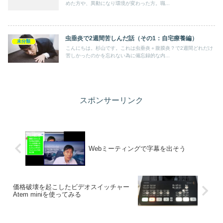
めた方や、異動になり環境が変わった方。職...
虫垂炎で2週間苦しんだ話（その1：自宅療養編）
未分類
こんにちは。杉山です。これは虫垂炎＋腹膜炎？で2週間どれだけ
苦しかったのかを忘れない為に備忘録的な内...
スポンサーリンク
Webミーティングで字幕を出そう
価格破壊を起こしたビデオスイッチャー
Atem miniを使ってみる