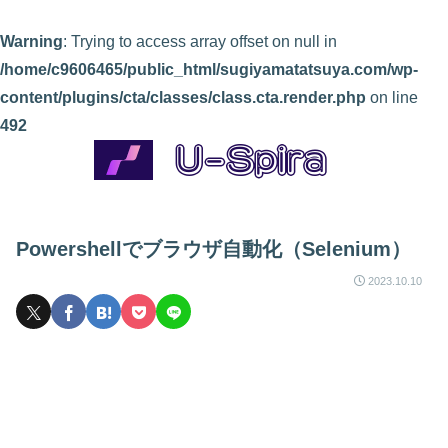
Warning
: Trying to access array offset on null in
/home/c9606465/public_html/sugiyamatatsuya.com/wp-
content/plugins/cta/classes/class.cta.render.php
on line
492
Powershellでブラウザ自動化（Selenium）
2023.10.10