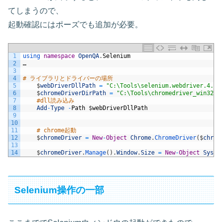
てしまうので、
起動確認にはポーズでも追加が必要。
1
using 
namespace
OpenQA
.
Selenium
2
…
3
4
# ライブラリとドライバーの場所
5
$
webDriverDllPath
=
"C:\Tools\selenium.webdriver.4.10
6
$
chromeDriverDirPath
=
"C:\Tools\chromedriver_win32"
7
#dll読み込み
8
Add
-
Type
-
Path
$
webDriverDllPath
9
10
11
# chrome起動
12
$
chromeDriver
=
New
-
Object
Chrome
.
ChromeDriver
(
$
chrom
13
14
$
chromeDriver
.
Manage
(
)
.
Window
.
Size
=
New
-
Object
Syste
Selenium操作の一部