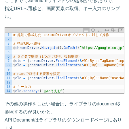
ここまででSeleniumウィンドウの起動ができたので、
指定URLへ遷移と、画面要素の取得、キー入力のサンプ
ル。
1
# 起動で作成した chromeDriverオブジェクトに対して操作
2
3
# 指定URLへ遷移
4
$
chromeDriver
.
Navigate
(
)
.
GoToUrl
(
"https://google.co.jp"
)
5
6
# タグ名で取得（1つだけ取得、複数取得）
7
$
ele
=
$
chromeDriver
.
FindElement
(
&
#91;By]::TagName("input
8
$
ele
=
$
chromeDriver
.
FindElements
(
&
#91;By]::TagName("inpu
9
10
# nameで取得する要素を指定
11
$
ele
=
$
chromeDriver
.
FindElement
(
&
#91;By]::Name("userName
12
13
# キー入力
14
$
ele
.
sendkeys
(
"あいうえお"
)
その他の操作をしたい場合は、ライブラリのdocumentを
参照するのが良いかと。
API Documentはライブラリのダウンロードページにあり
ます。