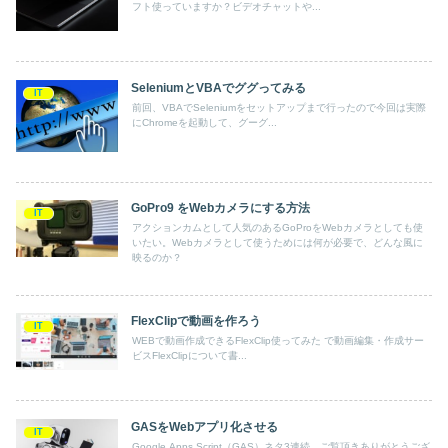
フト使っていますか？ビデオチャットや...
SeleniumとVBAでググってみる
IT
前回、VBAでSeleniumをセットアップまで行ったので今回は実際
にChromeを起動して、グーグ...
GoPro9 をWebカメラにする方法
IT
アクションカムとして人気のあるGoProをWebカメラとしても使
いたい。Webカメラとして使うためには何が必要で、どんな風に
映るのか？
FlexClipで動画を作ろう
IT
WEBで動画作成できるFlexClip使ってみた で動画編集・作成サー
ビスFlexClipについて書...
GASをWebアプリ化させる
IT
Google Apps Script（GAS）ネタ3連続。ご覧頂きありがとうござ