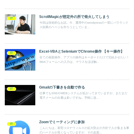
ScrollMagicが想定外の所で発火してしまう
IT
今回は技術的なお話。今、運用中のwordpressの一部にパララック
ス効果のページを作ろうとしていま...
Excel-VBAとSeleniumでChrome操作 【キー操作】
IT
全ての画面操作、アプリの操作はキーボードだけで完結させたい！
Webフォームへの入力は、マウスをほぼ触...
Gmailの下書きを自動で作る
IT
仕事でもSNSやWEBシステムが拡がってきていますが、まだまだ
電子メールの出番は多いですね。手軽に送...
Zoomでミーティングに参加
IT
こんにちは。新型コロナウィルスの拡大防止の方針で人が集まる事
のハードルが高くなっていますが、その反面...