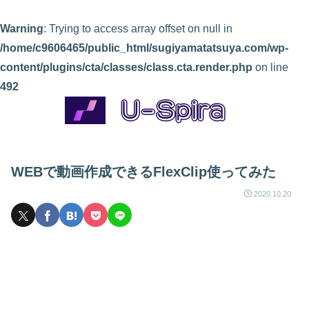
Warning
: Trying to access array offset on null in
/home/c9606465/public_html/sugiyamatatsuya.com/wp-
content/plugins/cta/classes/class.cta.render.php
on line
492
WEBで動画作成できるFlexClip使ってみた
2020.10.20