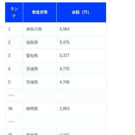
ラン
都道府県
金額［円］
ク
1
神奈川県
6,064
2
福島県
5,476
3
愛知県
5,377
4
茨城県
4,770
5
宮城県
4,749
･･･
36
静岡県
2,853
･･･