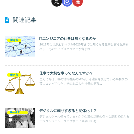
関連記事
ITエンジニアの仕事は無くなるのか
働き方
2013年に現代ビジネスが2020年までに無くなる仕事と言う記事を
出し、その中にプログラマーが含まれ...
仕事で大切な事ってなんですか？
働き方
こんにちは。朝の情報番組のMCが、今注目を受けている事務所の
芸人コンビでした。そのお二人が社長の発言...
デジタルに頼りすぎると弱体化！？
Read For Action
デジタルツール使っていますか？企業の活動の色々な場面で使える
デジタルツール、ウェブサービスやSNSあ...