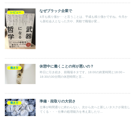
なぜブラック企業で
レビュー
4月も残り僅か･･･と言うことは、平成も残り僅かですね。今月か
ら新社会人となった方や、異動で職場が変...
休憩中に働くことの何が悪いの？
働き方
昨日に引き続き、前職場ネタです。18:00の終業時間と18:00～
18:30の30分間の休憩時間と言...
準備・段取りの大切さ
働き方
仕事が時間通りに終わらない。次から次へと新しいタスクが発生し
てくる・・・仕事の処理能力を考え直したり...