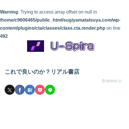
Warning
: Trying to access array offset on null in
/home/c9606465/public_html/sugiyamatatsuya.com/wp-
content/plugins/cta/classes/class.cta.render.php
on line
492
これで良いのか？リアル書店
2019.02.12