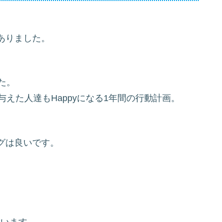
ありました。
た。
を与えた人達もHappyになる1年間の行動計画。
グは良いです。
す
ています