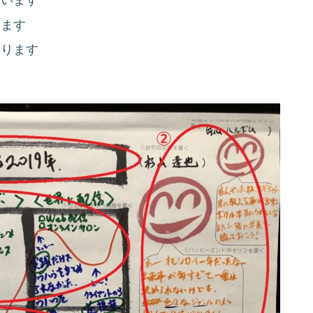
います
あります