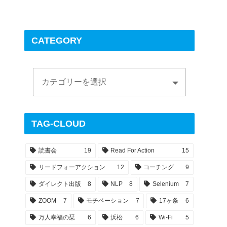
CATEGORY
TAG-CLOUD
読書会
19
Read For Action
15
リードフォーアクション
12
コーチング
9
ダイレクト出版
8
NLP
8
Selenium
7
ZOOM
7
モチベーション
7
17ヶ条
6
万人幸福の栞
6
浜松
6
Wi-Fi
5