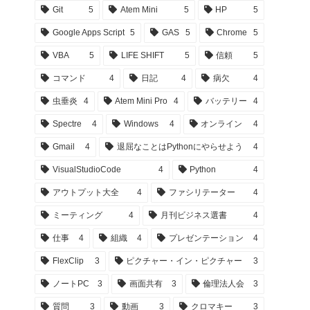
Git
5
Atem Mini
5
HP
5
Google Apps Script
5
GAS
5
Chrome
5
VBA
5
LIFE SHIFT
5
信頼
5
コマンド
4
日記
4
病欠
4
虫垂炎
4
Atem Mini Pro
4
バッテリー
4
Spectre
4
Windows
4
オンライン
4
Gmail
4
退屈なことはPythonにやらせよう
4
VisualStudioCode
4
Python
4
アウトプット大全
4
ファシリテーター
4
ミーティング
4
月刊ビジネス選書
4
仕事
4
組織
4
プレゼンテーション
4
FlexClip
3
ピクチャー・イン・ピクチャー
3
ノートPC
3
画面共有
3
倫理法人会
3
質問
3
動画
3
クロマキー
3