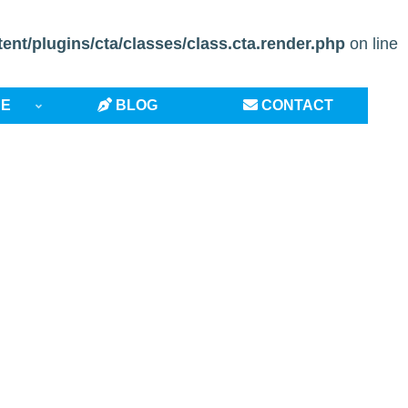
t/plugins/cta/classes/class.cta.render.php
on line
CE
BLOG
CONTACT