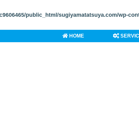
c9606465/public_html/sugiyamatatsuya.com/wp-conten
HOME
SERVI