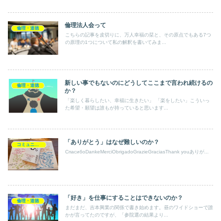
倫理法人会って
倫理・道徳
こちらの記事を皮切りに、万人幸福の栞と、その原点でもある7つ
の原理の1つについて私の解釈を書いてみま...
新しい事でもないのにどうしてここまで言われ続けるの
倫理・道徳
か？
「楽しく暮らしたい、幸福に生きたい」 「楽をしたい」こういっ
た希望・願望は誰もが持っていると思います...
「ありがとう」はなぜ難しいのか？
コミュニケーション
СпасибоDankeMerciObrigadoGrazieGraciasThank youありが...
「好き」を仕事にすることはできないのか？
倫理・道徳
まだまだ、吉本興業の関係で書き始めます。昼のワイドショーで誰
かが言ってたのですが、「参院選の結果より...