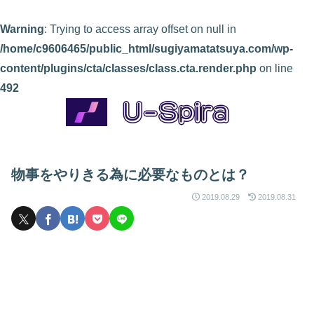
Warning
: Trying to access array offset on null in
/home/c9606465/public_html/sugiyamatatsuya.com/wp-
content/plugins/cta/classes/class.cta.render.php
on line
492
物事をやりきる為に必要なものとは？
2019.08.29
2019.08.31