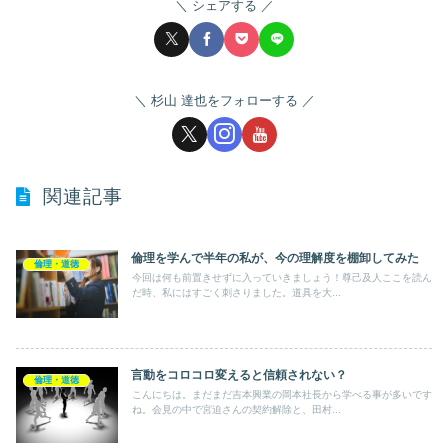
シェアする
杉山 達也をフォローする
関連記事
倫理を学んで半年の私が、今の理解度を棚卸してみた
倫理・道徳
今回は何も前置きせずに入っていきましょう！尊己及人ここを読ん
だ時、私にはすごく刺さりました。道具を大...
言動をコロコロ変えると信頼されない？
倫理・道徳
こんにちは。まだまだ吉本興業の岡本社長から学べる事が多いです
ね。会見の中で宮迫さんの契約解除と、田村...