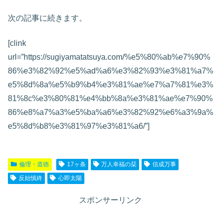
次の記事に続きます。
[clink
url=”https://sugiyamatatsuya.com/%e5%80%ab%e7%90%
86%e3%82%92%e5%ad%a6%e3%82%93%e3%81%a7%
e5%8d%8a%e5%b9%b4%e3%81%ae%e7%a7%81%e3%
81%8c%e3%80%81%e4%bb%8a%e3%81%ae%e7%90%
86%e8%a7%a3%e5%ba%a6%e3%82%92%e6%a3%9a%
e5%8d%b8%e3%81%97%e3%81%a6/”]
倫理・道徳
17ヶ条
万人幸福の栞
信成万事
反始慎終
心即太陽
スポンサーリンク