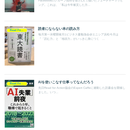
Facebookのグループ招待を受け1人で描いたフューチャーマッピ
ング。これは、「私は今年被災した方...
読者にならない本の読み方
Read For Action
毎月第一水曜開催月1ビジネス書勉強会@エニシア浜松今月は
『「読む力」と「地頭力」がいっきに身につく ...
AIを使いこなす仕事ってなんだろう
Read For Action
先日Read for Action協会のExpert Caffeに連動した読書会を開催し
ました。いつ...