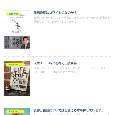
仮想通貨はコワイものなのか？
自己啓発
先日の10/3(水)にエニシア浜松にてホリエモンの本使った読書会を
開催しました。参加者1名でしたので...
人生１００時代を考える読書会
Read For Action
著者：リンダ・グラットンさん、アンドリュー・スコットさん
LIFE SHIFT～100年時代の人生戦略...
災害と復旧について話し合える本を探しています。
Read For Action