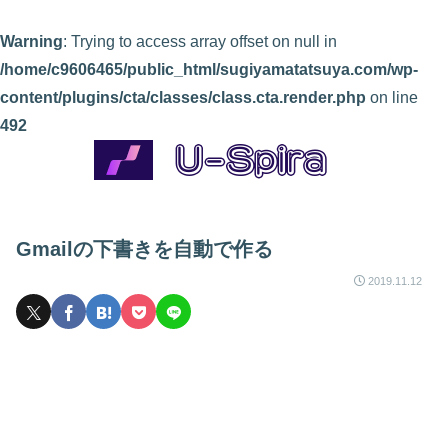
Warning
: Trying to access array offset on null in
/home/c9606465/public_html/sugiyamatatsuya.com/wp-
content/plugins/cta/classes/class.cta.render.php
on line
492
Gmailの下書きを自動で作る
2019.11.12