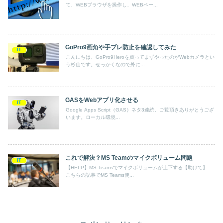
て、WEBブラウザを操作し、WEBペー...
GoPro9画角や手ブレ防止を確認してみた
IT
こんにちは、GoPro9Heroを買ってまずやったのがWebカメラとい
う杉山です。せっかくなので外に...
GASをWebアプリ化させる
IT
Google Apps Script（GAS）ネタ3連続。ご覧頂きありがとうござ
います。ローカル環境...
これで解決？MS Teamのマイクボリューム問題
IT
【HELP】MS Teamsでマイクボリュームが上下する【助けて】
こちらの記事でMS Teams使...