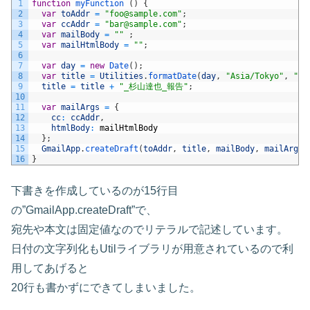
1
function
myFunction
(
)
{
2
var
toAddr
=
"foo@sample.com"
;
3
var
ccAddr
=
"bar@sample.com"
;
4
var
mailBody
=
""
;
5
var
mailHtmlBody
=
""
;
6
7
var
day
=
new
Date
(
)
;
8
var
title
=
Utilities
.
formatDate
(
day
,
"Asia/Tokyo"
,
"yy
9
title
=
title
+
"_杉山達也_報告"
;
10
11
var
mailArgs
=
{
12
cc
:
ccAddr
,
13
htmlBody
:
mailHtmlBody
14
}
;
15
GmailApp
.
createDraft
(
toAddr
,
title
,
mailBody
,
mailArgs
)
16
}
下書きを作成しているのが15行目
の”GmailApp.createDraft”で、
宛先や本文は固定値なのでリテラルで記述しています。
日付の文字列化もUtilライブラリが用意されているので利
用してあげると
20行も書かずにできてしまいました。