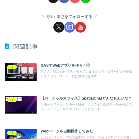
杉山 達也をフォローする
関連記事
GASでWebアプリを作ろう①
IT
皆さん、Googleって会社知っていますか？色々なサービスを提供
してくれて、ユーザーには無料で提供す...
【バーチャルオフィス】SpatialChatどんなもんかな？
IT
リモートワーク、リモート研修、オンライン授業等々Zoomなどの
オンラインツールでやっているかと思いま...
Webページを自動操作してみた
IT
たまに入ります。IT系の記事の1つです。今回はプログラムを書い