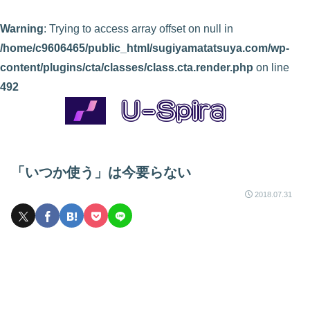
Warning
: Trying to access array offset on null in
/home/c9606465/public_html/sugiyamatatsuya.com/wp-
content/plugins/cta/classes/class.cta.render.php
on line
492
「いつか使う」は今要らない
2018.07.31