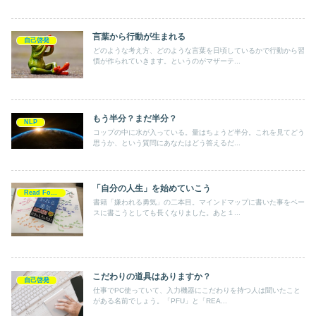
言葉から行動が生まれる
自己啓発
どのような考え方、どのような言葉を日頃しているかで行動から習
慣が作られていきます。というのがマザーテ...
もう半分？まだ半分？
NLP
コップの中に水が入っている。量はちょうど半分。これを見てどう
思うか、という質問にあなたはどう答えるだ...
「自分の人生」を始めていこう
Read For Action
書籍「嫌われる勇気」の二本目。マインドマップに書いた事をベー
スに書こうとしても長くなりました。あと１...
こだわりの道具はありますか？
自己啓発
仕事でPC使っていて、入力機器にこだわりを持つ人は聞いたこと
がある名前でしょう。「PFU」と「REA...