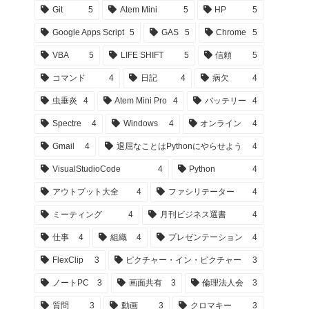
Git
5
Atem Mini
5
HP
5
Google Apps Script
5
GAS
5
Chrome
5
VBA
5
LIFE SHIFT
5
信頼
5
コマンド
4
日記
4
病欠
4
虫垂炎
4
Atem Mini Pro
4
バッテリー
4
Spectre
4
Windows
4
オンライン
4
Gmail
4
退屈なことはPythonにやらせよう
4
VisualStudioCode
4
Python
4
アウトプット大全
4
ファシリテーター
4
ミーティング
4
月刊ビジネス選書
4
仕事
4
組織
4
プレゼンテーション
4
FlexClip
3
ピクチャー・イン・ピクチャー
3
ノートPC
3
画面共有
3
倫理法人会
3
質問
3
動画
3
クロマキー
3