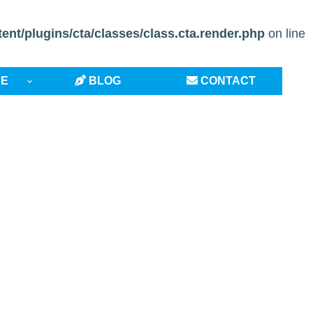
t/plugins/cta/classes/class.cta.render.php
on line
CE
BLOG
CONTACT