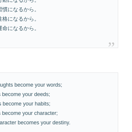
習慣になるから。
性格になるから。
運命になるから。
thoughts become your words;
ds become your deeds;
ds become your habits;
ts become your character;
character becomes your destiny.