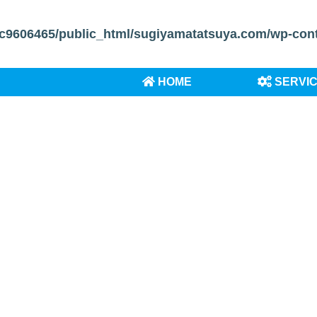
c9606465/public_html/sugiyamatatsuya.com/wp-conten
HOME
SERVI