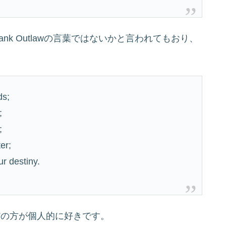
nk Outlawの言葉ではないかと言われてもおり、
ds;
;
;
er;
ur destiny.
 your 〜”の方が個人的に好きです。