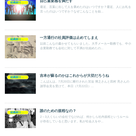
自己重要感を満たす
組織創り・企業創り
最近、言葉に出して人を褒めたのはいつですか？最近、人にお礼を
言ったのはいつですか？なぜこんなことを始...
一方通行の社員評価は止めてしまえ
組織創り・企業創り
以前こんなの書かせてもらいました。大手メーカー勤務でも、中小
企業勤務でも会社に対して不満が出始めたの...
吉本が蘇るのかはこれからが大切だろうね
組織創り・企業創り
こんばんは。7月20日に断行された宮迫 博之さんと田村 亮さんの
謝罪会見を受けて、本日（7月22日）...
誰のための規程なの？
組織創り・企業創り
2～3人くらいの会社でなければ、何かしら社内規程というルール
が存在していると思います。私が社会人をや...