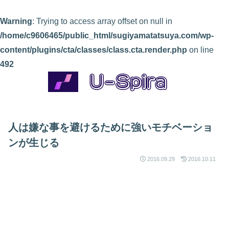
Warning
: Trying to access array offset on null in
/home/c9606465/public_html/sugiyamatatsuya.com/wp-
content/plugins/cta/classes/class.cta.render.php
on line
492
人は嫌な事を避けるために強いモチベーショ
ンが生じる
2016.09.29
2016.10.11