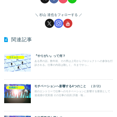
杉山 達也をフォローする
関連記事
『やりがい』って何？
コミュニケーション
ある男の話。数年前、その男は上司からプロジェクトへの参加を打
診される。仕事の内容は難しく、今までやっ...
モチベーションへ影響する4つのこと （２/２)
組織創り・企業創り
前のエントリーで仕事へのモチベーションに影響する要因として
達成感や充実感 その仕事の目的 評価・報...