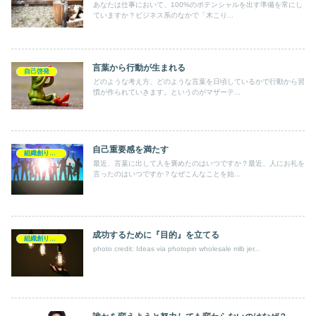
あなたは仕事において、100%のポテンシャルを出す準備を常にし
ていますか？ビジネス系のなかで「木こり...
言葉から行動が生まれる
自己啓発
どのような考え方、どのような言葉を日頃しているかで行動から習
慣が作られていきます。というのがマザーテ...
自己重要感を満たす
組織創り・企業創り
最近、言葉に出して人を褒めたのはいつですか？最近、人にお礼を
言ったのはいつですか？なぜこんなことを始...
成功するために『目的』を立てる
組織創り・企業創り
photo credit: Ideas via photopin wholesale mlb jer...